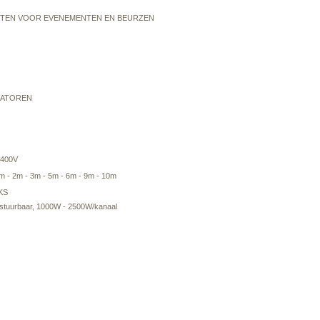
TEN VOOR EVENEMENTEN EN BEURZEN
MATOREN
 400V
m - 2m - 3m - 5m - 6m - 9m - 10m
KS
stuurbaar, 1000W - 2500W/kanaal