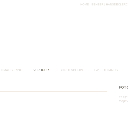
HOME
|
BEHEER
|
HANSDECLERC
TOMATISERING
VERHUUR
BORDENBOUW
TWEEDEHANDS
FOT
Er zij
toegev