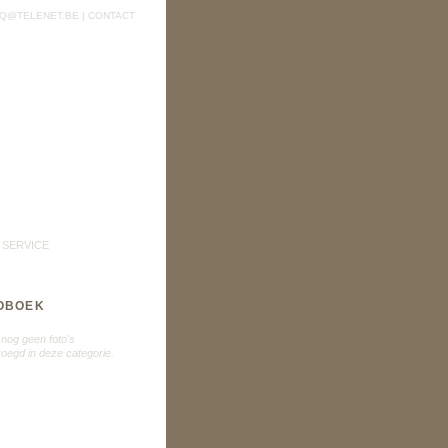
Q@TELENET.BE
|
CONTACT
SERVICE
OBOEK
n nog geen foto's
oegd in deze categorie.