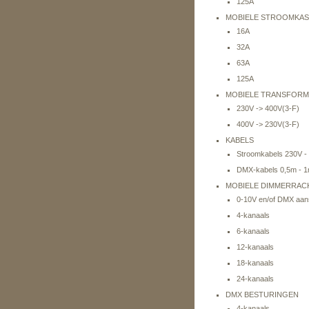
125A
MOBIELE STROOMKAS
16A
32A
63A
125A
MOBIELE TRANSFOR
230V -> 400V(3-F)
400V -> 230V(3-F)
KABELS
Stroomkabels 230V -
DMX-kabels 0,5m - 1
MOBIELE DIMMERRAC
0-10V en/of DMX aan
4-kanaals
6-kanaals
12-kanaals
18-kanaals
24-kanaals
DMX BESTURINGEN
4-kanaals